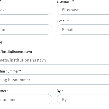
*
Efternavn
*
*
E-mail
*
e
/institutionens navn
g husnummer
*
mmer
*
By
*