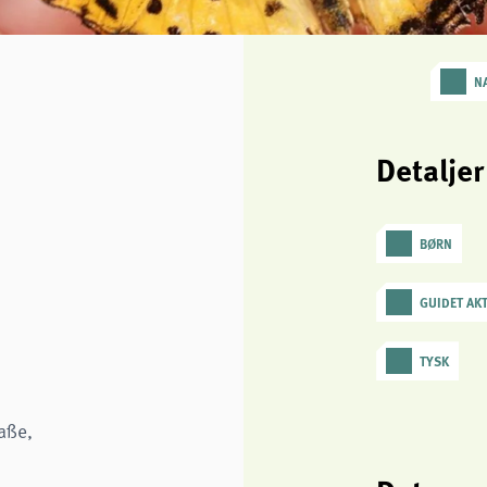
N
i
Detaljer
BØRN
GUIDET AKT
TYSK
aße,