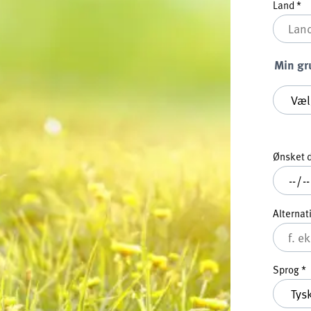
Land
*
Min gr
Min gru
Ønsket 
Alternat
Sprog
*