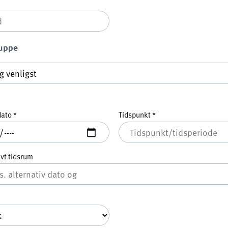
uppe
ppe
*
dato
*
Tidspunkt
*
ivt tidsrum