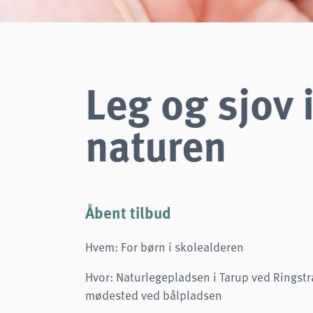
Cookie duration:
1 år
Frontend User
Name:
fe_typo3_user
Leg og sjov 
Provider:
naturwissenschaftliches-museum.de
Purpose:
Login
naturen
Cookie duration:
Session
STATISTIKKER
Vi bruger Matomo til anonym analyse af vores hjemmeside for at forbedre vores
tjenester. Der gemmes ingen cookies.
Åbent tilbud
analytics
Hvem: For børn i skolealderen
Provider:
Matomo
Hvor: Naturlegepladsen i Tarup ved Ringstr
mødested ved bålpladsen