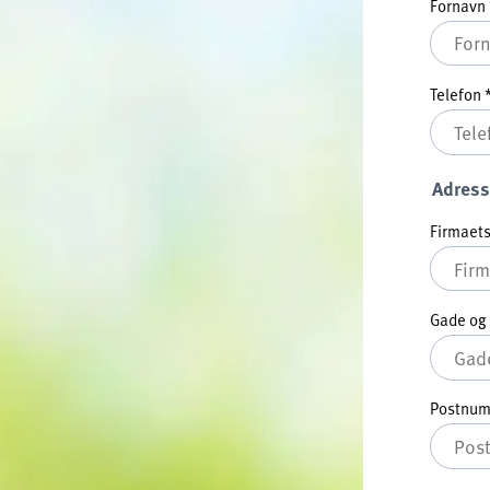
Fornavn
Telefon
Adress
Firmaets
Gade o
Postnu