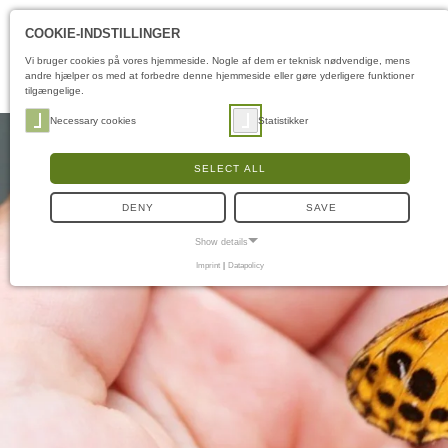
COOKIE-INDSTILLINGER
Vi bruger cookies på vores hjemmeside. Nogle af dem er teknisk nødvendige, mens
andre hjælper os med at forbedre denne hjemmeside eller gøre yderligere funktioner
tilgængelige.
Necessary cookies
Statistikker
SELECT ALL
DENY
SAVE
Show details
Imprint
|
Datapolicy
NECESSARY COOKIES
Nødvendige cookies muliggør grundlæggende funktioner og er nødvendige for, at
hjemmesiden fungerer korrekt.
Samtykke-cookie
Name:
cookie_consent
Purpose:
Denne cookie gemmer brugerens valgte
samtykkeindstillinger.