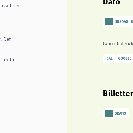
Dato
 hvad der
ONSDAG, 10
. Det
Gem i kalend
ICAL
GOOGLE
toret i
Billette
GRATIS