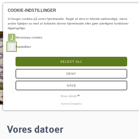
Åbningstider
DA
COOKIE-INDSTILLINGER
Vi bruger cookies på vores hjemmeside. Nogle af dem er teknisk nødvendige, mens
andre hjælper os med at forbedre denne hjemmeside eller gøre yderligere funktioner
tilgængelige.
Necessary cookies
Statistikker
SELECT ALL
DENY
SAVE
Show details
Imprint
|
Datapolicy
NECESSARY COOKIES
Nødvendige cookies muliggør grundlæggende funktioner og er nødvendige for, at
hjemmesiden fungerer korrekt.
Vores datoer
Samtykke-cookie