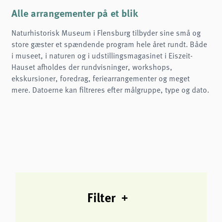
Name:
cookie_consent
Alle arrangementer på et blik
Purpose:
Naturhistorisk Museum i Flensburg tilbyder sine små og
Denne cookie gemmer brugerens valgte samtykkeindstillinger.
store gæster et spændende program hele året rundt. Både
Cookie duration:
i museet, i naturen og i udstillingsmagasinet i Eiszeit-
1 år
Hauset afholdes der rundvisninger, workshops,
Frontend User
ekskursioner, foredrag, feriearrangementer og meget
mere. Datoerne kan filtreres efter målgruppe, type og dato.
Name:
fe_typo3_user
Provider:
naturwissenschaftliches-museum.de
Purpose:
Login
Cookie duration:
Session
Filter
STATISTIKKER
Vi bruger Matomo til anonym analyse af vores hjemmeside for at forbedre vores
tjenester. Der gemmes ingen cookies.