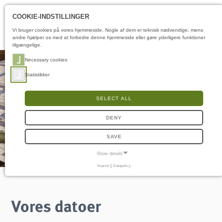
Åbningstider
DA
COOKIE-INDSTILLINGER
Vi bruger cookies på vores hjemmeside. Nogle af dem er teknisk nødvendige, mens
andre hjælper os med at forbedre denne hjemmeside eller gøre yderligere funktioner
tilgængelige.
Necessary cookies
Statistikker
SELECT ALL
DENY
SAVE
Show details
Imprint
|
Datapolicy
NECESSARY COOKIES
Nødvendige cookies muliggør grundlæggende funktioner og er nødvendige for, at
hjemmesiden fungerer korrekt.
Vores datoer
Samtykke-cookie