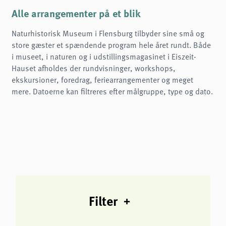
Name:
cookie_consent
Alle arrangementer på et blik
Purpose:
Naturhistorisk Museum i Flensburg tilbyder sine små og
Denne cookie gemmer brugerens valgte samtykkeindstillinger.
store gæster et spændende program hele året rundt. Både
Cookie duration:
i museet, i naturen og i udstillingsmagasinet i Eiszeit-
1 år
Hauset afholdes der rundvisninger, workshops,
Frontend User
ekskursioner, foredrag, feriearrangementer og meget
mere. Datoerne kan filtreres efter målgruppe, type og dato.
Name:
fe_typo3_user
Provider:
naturwissenschaftliches-museum.de
Purpose:
Login
Cookie duration:
Session
Filter
STATISTIKKER
Vi bruger Matomo til anonym analyse af vores hjemmeside for at forbedre vores
tjenester. Der gemmes ingen cookies.