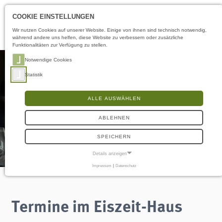
Öffnungszeiten
DE
COOKIE EINSTELLUNGEN
Wir nutzen Cookies auf unserer Website. Einige von ihnen sind technisch notwendig,
während andere uns helfen, diese Website zu verbessern oder zusätzliche
Funktionalitäten zur Verfügung zu stellen.
Notwendige Cookies
Statistik
ALLE AUSWÄHLEN
ABLEHNEN
SPEICHERN
Details anzeigen
Impressum
|
Datenschutz
NOTWENDIGE COOKIES
Notwendige Cookies ermöglichen grundlegende Funktionen und sind für die
einwandfreie Funktion der Website erforderlich.
Termine im Eiszeit-Haus
Frontend User