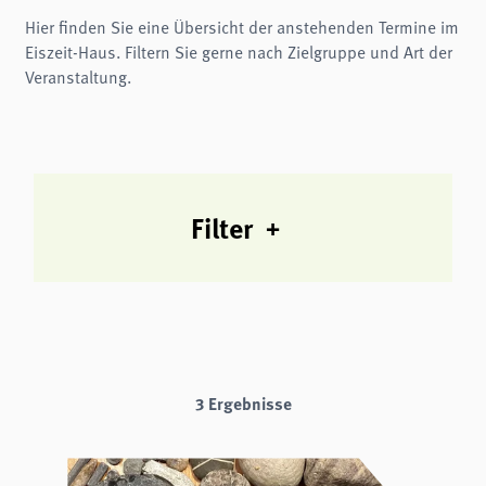
Name:
fe_typo3_user
Hier finden Sie eine Übersicht der anstehenden Termine im
Eiszeit-Haus. Filtern Sie gerne nach Zielgruppe und Art der
Anbieter:
naturwissenschaftliches-museum.de
Veranstaltung.
Zweck:
Login
Cookie Laufzeit:
Session
Einverständnis-Cookie
Filter
Name:
cookie_consent
Zweck:
Dieser Cookie speichert die ausgewählten Einverständnis-Optionen des Benutzers
Cookie Laufzeit:
1 Jahr
3 Ergebnisse
STATISTIK
Wir verwenden Matomo für anonyme Website-Analysen, um unsere Dienste zu
verbessern. Es werden keine Cookies gespeichert.