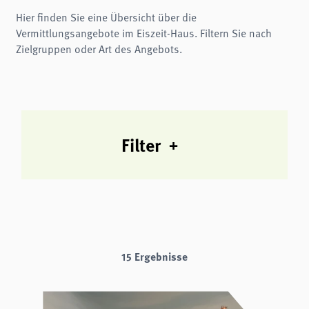
Name:
fe_typo3_user
Hier finden Sie eine Übersicht über die
Vermittlungsangebote im Eiszeit-Haus. Filtern Sie nach
Anbieter:
naturwissenschaftliches-museum.de
Zielgruppen oder Art des Angebots.
Zweck:
Login
Cookie Laufzeit:
Session
Einverständnis-Cookie
Filter
Name:
cookie_consent
Zweck:
Dieser Cookie speichert die ausgewählten Einverständnis-Optionen des Benutzers
Cookie Laufzeit:
1 Jahr
15 Ergebnisse
STATISTIK
Wir verwenden Matomo für anonyme Website-Analysen, um unsere Dienste zu
verbessern. Es werden keine Cookies gespeichert.