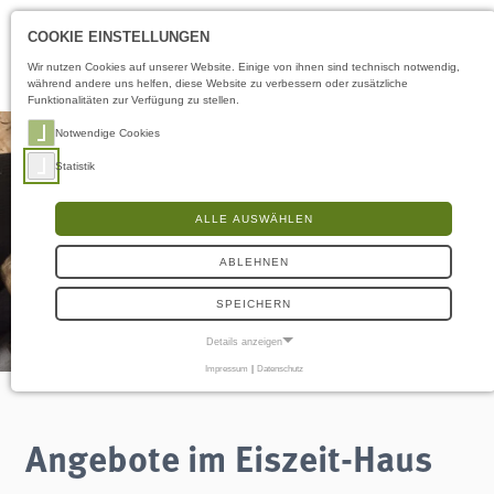
Öffnungszeiten
DE
COOKIE EINSTELLUNGEN
Wir nutzen Cookies auf unserer Website. Einige von ihnen sind technisch notwendig,
während andere uns helfen, diese Website zu verbessern oder zusätzliche
Funktionalitäten zur Verfügung zu stellen.
Notwendige Cookies
Statistik
ALLE AUSWÄHLEN
ABLEHNEN
SPEICHERN
Details anzeigen
Impressum
|
Datenschutz
NOTWENDIGE COOKIES
Notwendige Cookies ermöglichen grundlegende Funktionen und sind für die
einwandfreie Funktion der Website erforderlich.
Angebote im Eiszeit-Haus
Frontend User