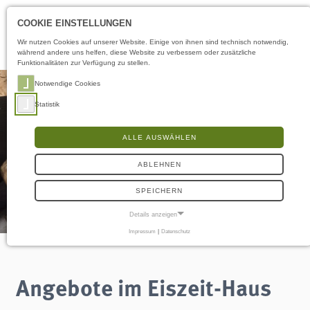
Öffnungszeiten
DE
COOKIE EINSTELLUNGEN
Wir nutzen Cookies auf unserer Website. Einige von ihnen sind technisch notwendig,
während andere uns helfen, diese Website zu verbessern oder zusätzliche
Funktionalitäten zur Verfügung zu stellen.
Notwendige Cookies
Statistik
ALLE AUSWÄHLEN
ABLEHNEN
SPEICHERN
Details anzeigen
Impressum
|
Datenschutz
NOTWENDIGE COOKIES
Notwendige Cookies ermöglichen grundlegende Funktionen und sind für die
einwandfreie Funktion der Website erforderlich.
Angebote im Eiszeit-Haus
Frontend User