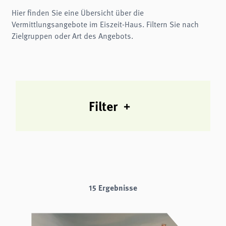
Name:
fe_typo3_user
Hier finden Sie eine Übersicht über die
Vermittlungsangebote im Eiszeit-Haus. Filtern Sie nach
Anbieter:
naturwissenschaftliches-museum.de
Zielgruppen oder Art des Angebots.
Zweck:
Login
Cookie Laufzeit:
Session
Einverständnis-Cookie
Filter
Name:
cookie_consent
Zweck:
Dieser Cookie speichert die ausgewählten Einverständnis-Optionen des Benutzers
Cookie Laufzeit:
1 Jahr
15 Ergebnisse
STATISTIK
Wir verwenden Matomo für anonyme Website-Analysen, um unsere Dienste zu
verbessern. Es werden keine Cookies gespeichert.