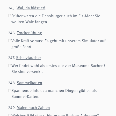
analytics
245.
Wal, da bläst er!
Anbieter:
Früher waren die Flensburger auch im Eis-Meer.Sie
Matomo
wollten Wale fangen.
246.
Trockenübung
Volle Kraft voraus: Es geht mit unserem Simulator auf
große Fahrt.
247.
Schatztaucher
Wer findet wohl als erstes die vier Museums-Sachen?
Sie sind versenkt.
248.
Sammelkarten
Spannende Infos zu manchen Dingen gibt es als
Sammel-Karten.
249.
Malen nach Zahlen
Welches Bild steckt hinter den Rechen-Aufgaben?