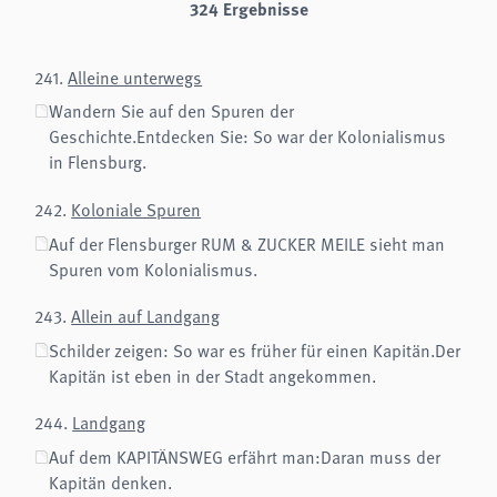
324 Ergebnisse
Name:
cookie_consent
Zweck:
Dieser Cookie speichert die ausgewählten Einverständnis-Optionen des Benutzers
241.
Alleine unterwegs
Wandern Sie auf den Spuren der
Cookie Laufzeit:
1 Jahr
Geschichte.Entdecken Sie: So war der Kolonialismus
in Flensburg.
Frontend User
242.
Koloniale Spuren
Name:
fe_typo3_user
Auf der Flensburger RUM & ZUCKER MEILE sieht man
Anbieter:
Spuren vom Kolonialismus.
naturwissenschaftliches-museum.de
243.
Allein auf Landgang
Zweck:
Login
Schilder zeigen: So war es früher für einen Kapitän.Der
Cookie Laufzeit:
Kapitän ist eben in der Stadt angekommen.
Session
244.
Landgang
STATISTIK
Auf dem KAPITÄNSWEG erfährt man:Daran muss der
Wir verwenden Matomo für anonyme Website-Analysen, um unsere Dienste zu
verbessern. Es werden keine Cookies gespeichert.
Kapitän denken.