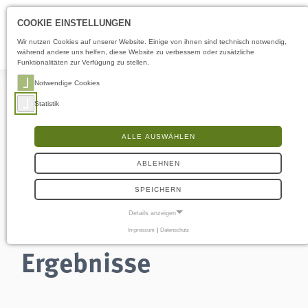
Öffnungszeiten
LS
COOKIE EINSTELLUNGEN
Wir nutzen Cookies auf unserer Website. Einige von ihnen sind technisch notwendig,
während andere uns helfen, diese Website zu verbessern oder zusätzliche
Funktionalitäten zur Verfügung zu stellen.
Notwendige Cookies
Statistik
ALLE AUSWÄHLEN
Suche
ABLEHNEN
SPEICHERN
Details anzeigen
Impressum
|
Datenschutz
NOTWENDIGE COOKIES
Ergebnisse
Notwendige Cookies ermöglichen grundlegende Funktionen und sind für die
einwandfreie Funktion der Website erforderlich.
Einverständnis-Cookie