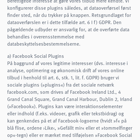
berettigede interesse at gøre vores tilbud mere kendte. Vi
konfigurerer disse plugins således, at dataoverførsel først
finder sted, når du trykker på knappen. Retsgrundlaget for
dataoverførslen er i dette tilfælde art. 6 I f) GDPR. Den
pågældende udbyder er ansvarlig for, at de overførte data
behandles i overensstemmelse med
databeskyttelsesbestemmelserne.
a) Facebook Social Plugins
På baggrund af vores legitime interesser (dvs. interesse i
analyse, optimering og økonomisk drift af vores online
tilbud i henhold til art. 6, stk. 1, lit. f. GDPR) bruger vi
sociale plugins (»plugins«) fra det sociale netværk
facebook.com, som drives af Facebook Ireland Ltd., 4
Grand Canal Square, Grand Canal Harbour, Dublin 2, Irland
(»Facebook«). Plugins kan være interaktionselementer
eller indhold (f.eks. videoer, grafik eller tekstbidrag) og
kan genkendes på et af Facebook-logoerne (hvidt »f« på
blå flise, ordene ›Like‹, »Gefällt mir« eller et »tommelfinger
op«-tegn) eller er mærket med tilføjelsen »Facebook Social