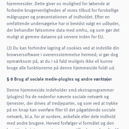
hjemmesider. Dette giver os mulighed for løbende at
forbedre brugervenligheden af vores tilbud for forskellige
målgrupper og præsentationen af indholdet. Efter en
omfattende undersøgelse har vi bevidst valgt en udbyder,
der behandler følsomme data med omhu, og som gør det
muligt at gemme dataene på servere inden for EU.
(2) Du kan forhindre lagring af cookies ved at indstille din
browsersoftware i overensstemmelse hermed; vi gør dog
opmærksom på, at du i så fald muligvis ikke vil kunne
bruge alle funktionerne på denne hjemmeside fuldt ud.
§ 8 Brug af sociale medie-plugins og andre værktøjer
Denne hjemmeside indeholder små ekstraprogrammer
(plugins) fra de nedenfor nævnte sociale netværk og
tjenester, der drives af tredjeparter, og som ved at trykke
på en knap kan overføre filer til det pågældende sociale
netværk, bl.a. for at vurdere, anbefale eller dele indhold
med andre brugere. Herved forfølger vi formålet og den