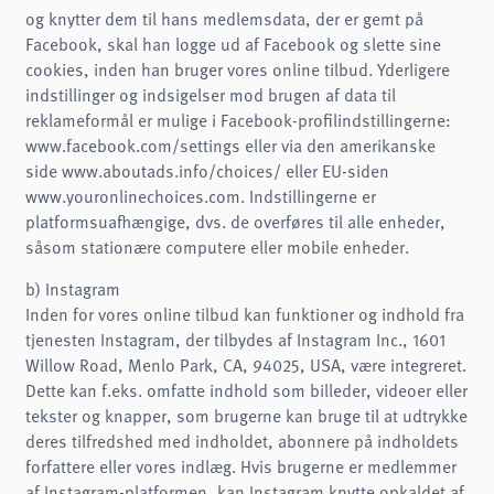
og knytter dem til hans medlemsdata, der er gemt på
Facebook, skal han logge ud af Facebook og slette sine
cookies, inden han bruger vores online tilbud. Yderligere
indstillinger og indsigelser mod brugen af data til
reklameformål er mulige i Facebook-profilindstillingerne:
www.facebook.com/settings eller via den amerikanske
side www.aboutads.info/choices/ eller EU-siden
www.youronlinechoices.com. Indstillingerne er
platformsuafhængige, dvs. de overføres til alle enheder,
såsom stationære computere eller mobile enheder.
b) Instagram
Inden for vores online tilbud kan funktioner og indhold fra
tjenesten Instagram, der tilbydes af Instagram Inc., 1601
Willow Road, Menlo Park, CA, 94025, USA, være integreret.
Dette kan f.eks. omfatte indhold som billeder, videoer eller
tekster og knapper, som brugerne kan bruge til at udtrykke
deres tilfredshed med indholdet, abonnere på indholdets
forfattere eller vores indlæg. Hvis brugerne er medlemmer
af Instagram-platformen, kan Instagram knytte opkaldet af