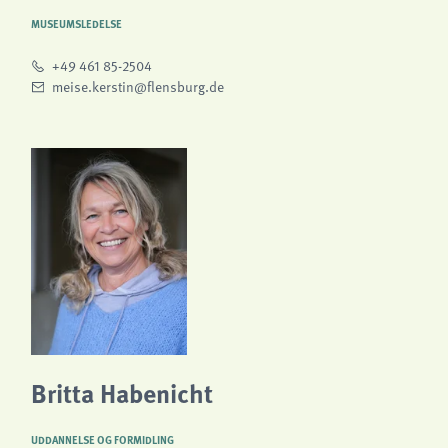
analytics
MUSEUMSLEDELSE
Provider:
+49 461 85-2504
Matomo
meise.kerstin@flensburg.de
Britta Habenicht
UDDANNELSE OG FORMIDLING