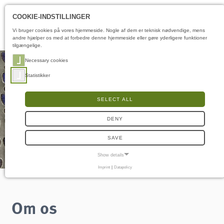
Åbningstider
DA
COOKIE-INDSTILLINGER
Vi bruger cookies på vores hjemmeside. Nogle af dem er teknisk nødvendige, mens
andre hjælper os med at forbedre denne hjemmeside eller gøre yderligere funktioner
tilgængelige.
Necessary cookies
Statistikker
SELECT ALL
DENY
SAVE
Show details
Imprint
|
Datapolicy
NECESSARY COOKIES
Nødvendige cookies muliggør grundlæggende funktioner og er nødvendige for, at
hjemmesiden fungerer korrekt.
Om os
Samtykke-cookie