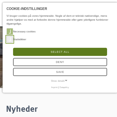
Åbningstider
DA
COOKIE-INDSTILLINGER
Vi bruger cookies på vores hjemmeside. Nogle af dem er teknisk nødvendige, mens
andre hjælper os med at forbedre denne hjemmeside eller gøre yderligere funktioner
tilgængelige.
Necessary cookies
Statistikker
SELECT ALL
DENY
SAVE
Show details
Imprint
|
Datapolicy
NECESSARY COOKIES
Nødvendige cookies muliggør grundlæggende funktioner og er nødvendige for, at
hjemmesiden fungerer korrekt.
Nyheder
Samtykke-cookie