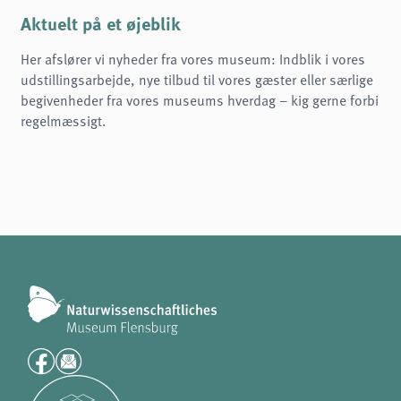
Name:
cookie_consent
Aktuelt på et øjeblik
Purpose:
Her afslører vi nyheder fra vores museum: Indblik i vores
Denne cookie gemmer brugerens valgte samtykkeindstillinger.
udstillingsarbejde, nye tilbud til vores gæster eller særlige
Cookie duration:
begivenheder fra vores museums hverdag – kig gerne forbi
1 år
regelmæssigt.
Frontend User
Name:
fe_typo3_user
Provider:
naturwissenschaftliches-museum.de
Purpose:
Login
Cookie duration:
Session
STATISTIKKER
Vi bruger Matomo til anonym analyse af vores hjemmeside for at forbedre vores
tjenester. Der gemmes ingen cookies.