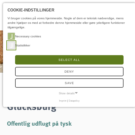
Åbningstider
DA
COOKIE-INDSTILLINGER
Vi bruger cookies på vores hjemmeside. Nogle af dem er teknisk nødvendige, mens
andre hjælper os med at forbedre denne hjemmeside eller gøre yderligere funktioner
tilgængelige.
Necessary cookies
Statistikker
SELECT ALL
DENY
SAVE
Flagermusene i
Show details
Glücksburg
Imprint
|
Datapolicy
NECESSARY COOKIES
Nødvendige cookies muliggør grundlæggende funktioner og er nødvendige for, at
hjemmesiden fungerer korrekt.
Offentlig udflugt på tysk
Samtykke-cookie