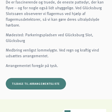
De er fascinerende og truede, de eneste pattedyr, der kan
Name:
cookie_consent
flyve – og for nogle også lidt uhyggelige. Ved Glücksburg
Slotssøen observerer vi flagermus ved hjælp af
Purpose:
Denne cookie gemmer brugerens valgte samtykkeindstillinger.
flagermusdetektorer, så vi kan gøre deres ultralydslyde
hørbare.
Cookie duration:
1 år
Mødested: Parkeringspladsen ved Glücksburg Slot,
Frontend User
Glücksburg
Name:
Medbring venligst lommelygte. Ved regn og kraftig vind
fe_typo3_user
udsættes arrangementet.
Provider:
naturwissenschaftliches-museum.de
Arrangementet foregår på tysk.
Purpose:
Login
Cookie duration:
TILBAGE TIL ARRANGEMENTSLISTE
Session
STATISTIKKER
Vi bruger Matomo til anonym analyse af vores hjemmeside for at forbedre vores
tjenester. Der gemmes ingen cookies.