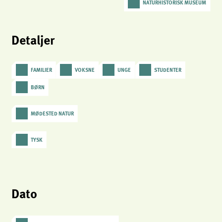
NATURHISTORISK MUSEUM
analytics
Provider:
Matomo
Detaljer
FAMILIER
VOKSNE
UNGE
STUDENTER
BØRN
MØDESTED NATUR
TYSK
Dato