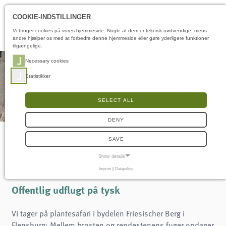
Åbningstider
DA
COOKIE-INDSTILLINGER
Vi bruger cookies på vores hjemmeside. Nogle af dem er teknisk nødvendige, mens
andre hjælper os med at forbedre denne hjemmeside eller gøre yderligere funktioner
tilgængelige.
Necessary cookies
Statistikker
SELECT ALL
DENY
SAVE
Kampagne #Krautschau
Show details
Imprint
|
Datapolicy
NECESSARY COOKIES
Nødvendige cookies muliggør grundlæggende funktioner og er nødvendige for, at
Offentlig udflugt på tysk
hjemmesiden fungerer korrekt.
Samtykke-cookie
Vi tager på plantesafari i bydelen Friesischer Berg i
Flensburg: Mellem brosten og rendestenens fuger opdager