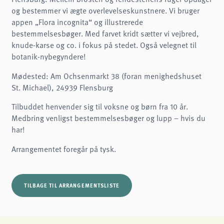
Name:
og bestemmer vi ægte overlevelseskunstnere. Vi bruger
cookie_consent
appen „Flora incognita“ og illustrerede
Purpose:
bestemmelsesbøger. Med farvet kridt sætter vi vejbred,
Denne cookie gemmer brugerens valgte samtykkeindstillinger.
knude-karse og co. i fokus på stedet. Også velegnet til
Cookie duration:
botanik-nybegyndere!
1 år
Mødested: Am Ochsenmarkt 38 (foran menighedshuset
Frontend User
St. Michael), 24939 Flensburg
Name:
fe_typo3_user
Tilbuddet henvender sig til voksne og børn fra 10 år.
Medbring venligst bestemmelsesbøger og lupp – hvis du
Provider:
naturwissenschaftliches-museum.de
har!
Purpose:
Arrangementet foregår på tysk.
Login
Cookie duration:
Session
TILBAGE TIL ARRANGEMENTSLISTE
STATISTIKKER
Vi bruger Matomo til anonym analyse af vores hjemmeside for at forbedre vores
tjenester. Der gemmes ingen cookies.