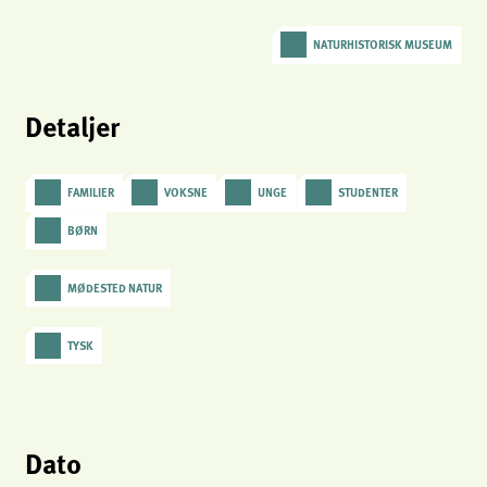
analytics
NATURHISTORISK MUSEUM
Provider:
Matomo
Detaljer
FAMILIER
VOKSNE
UNGE
STUDENTER
BØRN
MØDESTED NATUR
TYSK
Dato