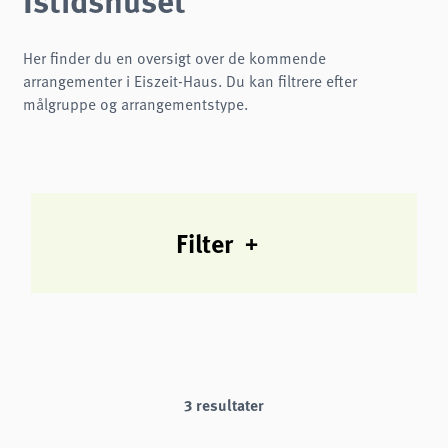
Name:
cookie_consent
Purpose:
Her finder du en oversigt over de kommende
Denne cookie gemmer brugerens valgte samtykkeindstillinger.
arrangementer i Eiszeit-Haus. Du kan filtrere efter
Cookie duration:
målgruppe og arrangementstype.
1 år
Frontend User
Name:
fe_typo3_user
Filter
Provider:
naturwissenschaftliches-museum.de
Purpose:
Login
Cookie duration:
Session
STATISTIKKER
3 resultater
Vi bruger Matomo til anonym analyse af vores hjemmeside for at forbedre vores
tjenester. Der gemmes ingen cookies.