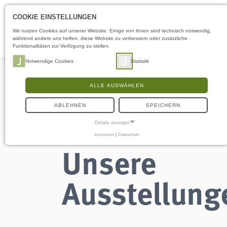
COOKIE EINSTELLUNGEN
Wir nutzen Cookies auf unserer Website. Einige von ihnen sind technisch notwendig,
während andere uns helfen, diese Website zu verbessern oder zusätzliche
Funktionalitäten zur Verfügung zu stellen.
Notwendige Cookies
Statistik
ALLE AUSWÄHLEN
ABLEHNEN
SPEICHERN
Details anzeigen
Impressum
|
Datenschutz
NOTWENDIGE COOKIES
Unsere
Notwendige Cookies ermöglichen grundlegende Funktionen und sind für die
einwandfreie Funktion der Website erforderlich.
Ausstellung
Frontend User
Name:
fe_typo3_user
Anbieter:
naturwissenschaftliches-museum.de