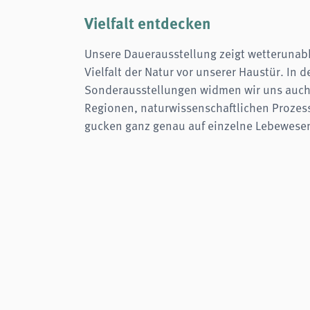
Zweck:
Login
Vielfalt entdecken
Cookie Laufzeit:
Session
Unsere Dauerausstellung zeigt wetterunab
Einverständnis-Cookie
Vielfalt der Natur vor unserer Haustür. In d
Name:
cookie_consent
Sonderausstellungen widmen wir uns auc
Zweck:
Dieser Cookie speichert die ausgewählten Einverständnis-
Regionen, naturwissenschaftlichen Prozes
Optionen des Benutzers
gucken ganz genau auf einzelne Lebewese
Cookie Laufzeit:
1 Jahr
STATISTIK
Wir verwenden Matomo für anonyme Website-Analysen, um unsere Dienste zu
verbessern. Es werden keine Cookies gespeichert.
analytics
Anbieter:
Matomo