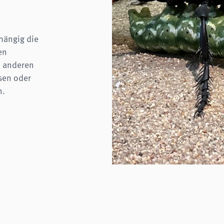
hängig die
en
h anderen
sen oder
n.