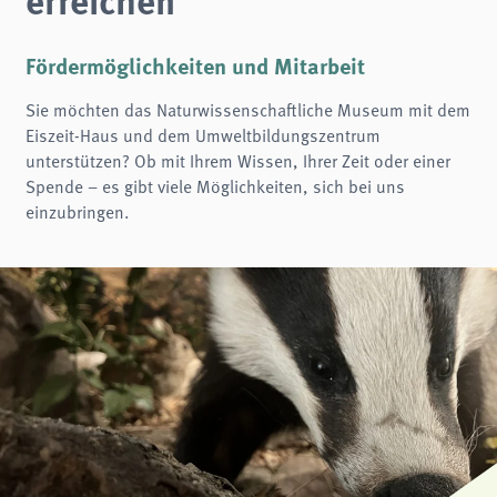
Name:
fe_typo3_user
Fördermöglichkeiten und Mitarbeit
Anbieter:
naturwissenschaftliches-museum.de
Sie möchten das Naturwissenschaftliche Museum mit dem
Zweck:
Login
Eiszeit-Haus und dem Umweltbildungszentrum
unterstützen? Ob mit Ihrem Wissen, Ihrer Zeit oder einer
Cookie Laufzeit:
Session
Spende – es gibt viele Möglichkeiten, sich bei uns
einzubringen.
Einverständnis-Cookie
Name:
cookie_consent
Zweck:
Dieser Cookie speichert die ausgewählten Einverständnis-Optionen des Benutzers
Cookie Laufzeit:
1 Jahr
STATISTIK
Wir verwenden Matomo für anonyme Website-Analysen, um unsere Dienste zu
verbessern. Es werden keine Cookies gespeichert.