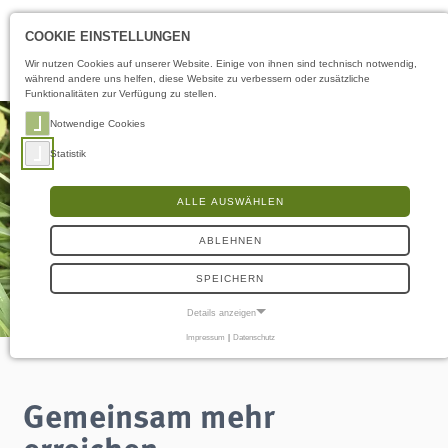
Öffnungszeiten
DE
COOKIE EINSTELLUNGEN
Wir nutzen Cookies auf unserer Website. Einige von ihnen sind technisch notwendig,
während andere uns helfen, diese Website zu verbessern oder zusätzliche
Funktionalitäten zur Verfügung zu stellen.
Notwendige Cookies
Statistik
ALLE AUSWÄHLEN
ABLEHNEN
SPEICHERN
Details anzeigen
Impressum
|
Datenschutz
NOTWENDIGE COOKIES
Notwendige Cookies ermöglichen grundlegende Funktionen und sind für die
einwandfreie Funktion der Website erforderlich.
Gemeinsam mehr
Frontend User
erreichen