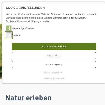
Öffnungszeiten
DE
COOKIE EINSTELLUNGEN
Wir nutzen Cookies auf unserer Website. Einige von ihnen sind technisch notwendig,
während andere uns helfen, diese Website zu verbessern oder zusätzliche
Funktionalitäten zur Verfügung zu stellen.
Notwendige Cookies
Statistik
ALLE AUSWÄHLEN
ABLEHNEN
SPEICHERN
Details anzeigen
Impressum
|
Datenschutz
NOTWENDIGE COOKIES
Notwendige Cookies ermöglichen grundlegende Funktionen und sind für die
einwandfreie Funktion der Website erforderlich.
Natur erleben
Frontend User