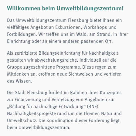
Name:
fe_typo3_user
Willkommen beim Umweltbildungszentrum!
Anbieter:
Das Umweltbildungszentrum Flensburg bietet Ihnen ein
naturwissenschaftliches-museum.de
vielfältiges Angebot an Exkursionen, Workshops und
Zweck:
Fortbildungen. Wir treffen uns im Wald, am Strand, in Ihrer
Login
Einrichtung oder an einem anderen passenden Ort.
Cookie Laufzeit:
Session
Als zertifizierte Bildungseinrichtung für Nachhaltigkeit
gestalten wir abwechslungsreiche, individuell auf die
Einverständnis-Cookie
Gruppe zugeschnittene Programme. Diese regen zum
Name:
Mitdenken an, eröffnen neue Sichtweisen und vertiefen
cookie_consent
das Wissen.
Zweck:
Dieser Cookie speichert die ausgewählten Einverständnis-Optionen des Benutzers
Die Stadt Flensburg fördert im Rahmen ihres Konzeptes
zur Finanzierung und Vernetzung von Angeboten zur
Cookie Laufzeit:
1 Jahr
„Bildung für nachhaltige Entwicklung“ (BNE)
Nachhaltigkeitsprojekte rund um die Themen Natur und
STATISTIK
Umweltschutz. Die Koordination dieser Förderung liegt
Wir verwenden Matomo für anonyme Website-Analysen, um unsere Dienste zu
beim Umweltbildungszentrum.
verbessern. Es werden keine Cookies gespeichert.