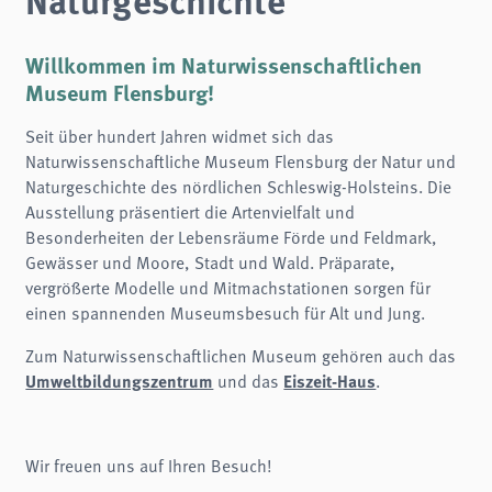
Name:
fe_typo3_user
Anbieter:
Willkommen im Naturwissenschaftlichen
naturwissenschaftliches-museum.de
Museum Flensburg!
Zweck:
Login
Seit über hundert Jahren widmet sich das
Cookie Laufzeit:
Naturwissenschaftliche Museum Flensburg der Natur und
Session
Naturgeschichte des nördlichen Schleswig-Holsteins. Die
Ausstellung präsentiert die Artenvielfalt und
Einverständnis-Cookie
Besonderheiten der Lebensräume Förde und Feldmark,
Gewässer und Moore, Stadt und Wald. Präparate,
Name:
cookie_consent
vergrößerte Modelle und Mitmachstationen sorgen für
einen spannenden Museumsbesuch für Alt und Jung.
Zweck:
Dieser Cookie speichert die ausgewählten Einverständnis-Optionen des Benutzers
Zum Naturwissenschaftlichen Museum gehören auch das
Cookie Laufzeit:
1 Jahr
Umweltbildungszentrum
Eiszeit-Haus
und das
.
STATISTIK
Wir verwenden Matomo für anonyme Website-Analysen, um unsere Dienste zu
Wir freuen uns auf Ihren Besuch!
verbessern. Es werden keine Cookies gespeichert.