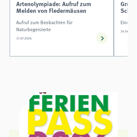
Artenolympiade: Aufruf zum
Grundw
Melden von Fledermäusen
Scien
Aufruf zum Beobachten für
Eine Mö
Naturbegeisterte
24.06.2026
31.07.2026