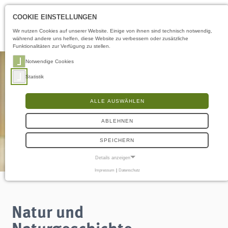
Öffnungszeiten
DE
COOKIE EINSTELLUNGEN
Wir nutzen Cookies auf unserer Website. Einige von ihnen sind technisch notwendig,
während andere uns helfen, diese Website zu verbessern oder zusätzliche
Funktionalitäten zur Verfügung zu stellen.
Notwendige Cookies
Statistik
ALLE AUSWÄHLEN
ABLEHNEN
SPEICHERN
Details anzeigen
Impressum
|
Datenschutz
NOTWENDIGE COOKIES
Notwendige Cookies ermöglichen grundlegende Funktionen und sind für die
einwandfreie Funktion der Website erforderlich.
Natur und
Frontend User
Naturgeschichte