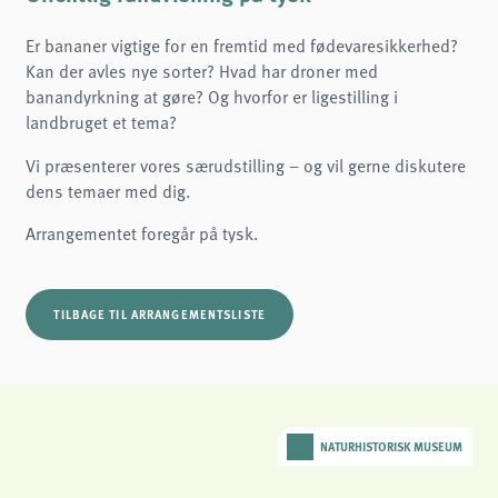
Name:
cookie_consent
Er bananer vigtige for en fremtid med fødevaresikkerhed?
Purpose:
Kan der avles nye sorter? Hvad har droner med
Denne cookie gemmer brugerens valgte samtykkeindstillinger.
banandyrkning at gøre? Og hvorfor er ligestilling i
Cookie duration:
landbruget et tema?
1 år
Vi præsenterer vores særudstilling – og vil gerne diskutere
Frontend User
dens temaer med dig.
Name:
fe_typo3_user
Arrangementet foregår på tysk.
Provider:
naturwissenschaftliches-museum.de
Purpose:
TILBAGE TIL ARRANGEMENTSLISTE
Login
Cookie duration:
Session
STATISTIKKER
NATURHISTORISK MUSEUM
Vi bruger Matomo til anonym analyse af vores hjemmeside for at forbedre vores
tjenester. Der gemmes ingen cookies.