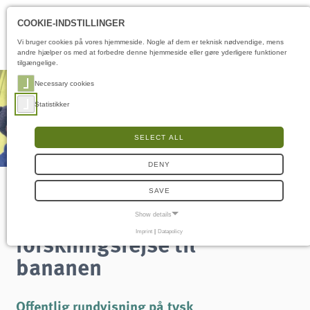
Åbningstider
DA
COOKIE-INDSTILLINGER
Vi bruger cookies på vores hjemmeside. Nogle af dem er teknisk nødvendige, mens
andre hjælper os med at forbedre denne hjemmeside eller gøre yderligere funktioner
tilgængelige.
Necessary cookies
Statistikker
SELECT ALL
DENY
SAVE
BananaRama – en
Show details
forskningsrejse til
Imprint
|
Datapolicy
NECESSARY COOKIES
Nødvendige cookies muliggør grundlæggende funktioner og er nødvendige for, at
bananen
hjemmesiden fungerer korrekt.
Samtykke-cookie
Offentlig rundvisning på tysk