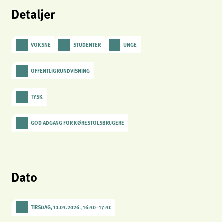
analytics
Detaljer
Provider:
Matomo
VOKSNE
STUDENTER
UNGE
OFFENTLIG RUNDVISNING
TYSK
GOD ADGANG FOR KØRESTOLSBRUGERE
Dato
TIRSDAG, 10.03.2026 , 16:30
–
17:30