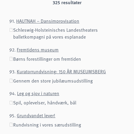
325 resultater
Name:
cookie_consent
Purpose:
Denne cookie gemmer brugerens valgte samtykkeindstillinger.
91.
HAUTNAH – Dansimprovisation
Schleswig-Holsteinisches Landestheaters
Cookie duration:
1 år
balletkompagni på vores esplanade
Frontend User
92.
Fremtidens museum
Name:
Børns forestillinger om fremtiden
fe_typo3_user
93.
Kuratorrundvisning: 150 ÅR MUSEUMSBERG
Provider:
naturwissenschaftliches-museum.de
Gennem den store jubilæumsudstilling
Purpose:
Login
94.
Leg og sjov i naturen
Cookie duration:
Spil, oplevelser, håndværk, bål
Session
95.
Grundvandet lever!
STATISTIKKER
Vi bruger Matomo til anonym analyse af vores hjemmeside for at forbedre vores
Rundvisning i vores særudstilling
tjenester. Der gemmes ingen cookies.