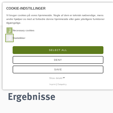
Åbningstider
DA
COOKIE-INDSTILLINGER
Vi bruger cookies på vores hjemmeside. Nogle af dem er teknisk nødvendige, mens
andre hjælper os med at forbedre denne hjemmeside eller gøre yderligere funktioner
tilgængelige.
Necessary cookies
Statistikker
SELECT ALL
Suche
DENY
SAVE
Show details
Imprint
|
Datapolicy
NECESSARY COOKIES
Ergebnisse
Nødvendige cookies muliggør grundlæggende funktioner og er nødvendige for, at
hjemmesiden fungerer korrekt.
Samtykke-cookie