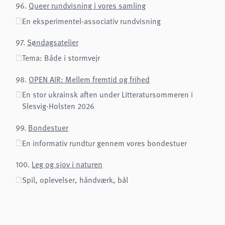
96.
Queer rundvisning i vores samling
analytics
En eksperimentel-associativ rundvisning
Provider:
Matomo
97.
Søndagsatelier
Tema: Både i stormvejr
98.
OPEN AIR: Mellem fremtid og frihed
En stor ukrainsk aften under Litteratursommeren i
Slesvig-Holsten 2026
99.
Bondestuer
En informativ rundtur gennem vores bondestuer
100.
Leg og sjov i naturen
Spil, oplevelser, håndværk, bål