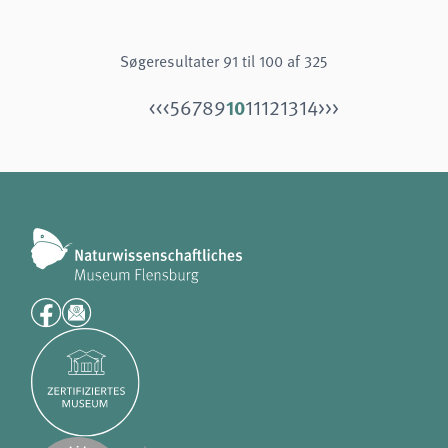
Søgeresultater 91 til 100 af 325
10
<<
<
5
6
7
8
9
11
12
13
14
>
>>