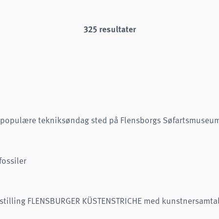
325 resultater
n populære tekniksøndag sted på Flensborgs Søfartsmuseu
fossiler
dstilling FLENSBURGER KÜSTENSTRICHE med kunstnersamtal