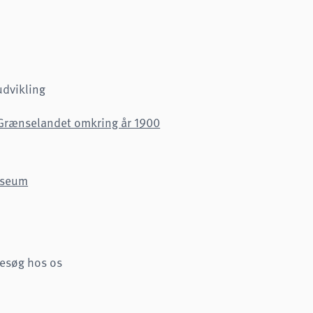
udvikling
 Grænselandet omkring år 1900
museum
besøg hos os