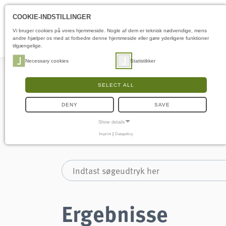
COOKIE-INDSTILLINGER
Vi bruger cookies på vores hjemmeside. Nogle af dem er teknisk nødvendige, mens
andre hjælper os med at forbedre denne hjemmeside eller gøre yderligere funktioner
tilgængelige.
Necessary cookies
Statistikker
SELECT ALL
DENY
SAVE
Suche
Show details
Imprint
|
Datapolicy
NECESSARY COOKIES
Nødvendige cookies muliggør grundlæggende funktioner og er nødvendige for, at
hjemmesiden fungerer korrekt.
Samtykke-cookie
Name:
cookie_consent
Ergebnisse
Purpose:
Denne cookie gemmer brugerens valgte
samtykkeindstillinger.