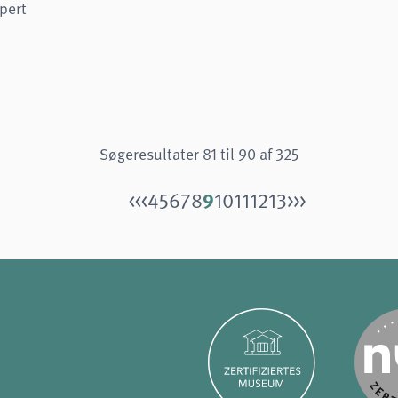
pert
Søgeresultater 81 til 90 af 325
9
<<
<
4
5
6
7
8
10
11
12
13
>
>>