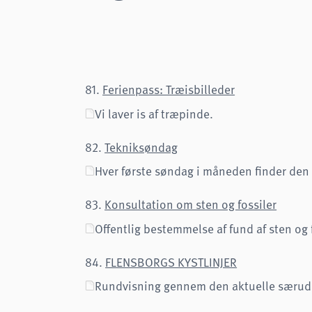
Cookie duration:
1 år
Frontend User
Name:
fe_typo3_user
81.
Ferienpass: Træisbilleder
Provider:
naturwissenschaftliches-museum.de
Vi laver is af træpinde.
Purpose:
Login
Cookie duration:
Session
82.
Tekniksøndag
Hver første søndag i måneden finder de
STATISTIKKER
Vi bruger Matomo til anonym analyse af vores hjemmeside for at forbedre vores
tjenester. Der gemmes ingen cookies.
83.
Konsultation om sten og fossiler
analytics
Offentlig bestemmelse af fund af sten og 
Provider:
Matomo
84.
FLENSBORGS KYSTLINJER
Rundvisning gennem den aktuelle særu