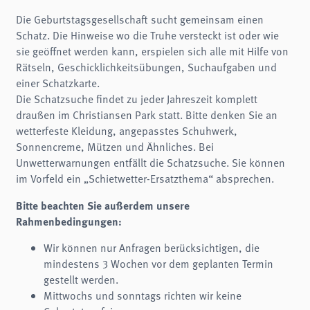
Name:
fe_typo3_user
Die Geburtstagsgesellschaft sucht gemeinsam einen
Schatz. Die Hinweise wo die Truhe versteckt ist oder wie
Anbieter:
naturwissenschaftliches-museum.de
sie geöffnet werden kann, erspielen sich alle mit Hilfe von
Rätseln, Geschicklichkeitsübungen, Suchaufgaben und
Zweck:
Login
einer Schatzkarte.
Die Schatzsuche findet zu jeder Jahreszeit komplett
Cookie Laufzeit:
Session
draußen im Christiansen Park statt. Bitte denken Sie an
wetterfeste Kleidung, angepasstes Schuhwerk,
Einverständnis-Cookie
Sonnencreme, Mützen und Ähnliches. Bei
Unwetterwarnungen entfällt die Schatzsuche. Sie können
Name:
cookie_consent
im Vorfeld ein „Schietwetter-Ersatzthema“ absprechen.
Zweck:
Bitte beachten Sie außerdem unsere
Dieser Cookie speichert die ausgewählten Einverständnis-Optionen des Benutzers
Rahmenbedingungen:
Cookie Laufzeit:
1 Jahr
Wir können nur Anfragen berücksichtigen, die
mindestens 3 Wochen vor dem geplanten Termin
STATISTIK
gestellt werden.
Wir verwenden Matomo für anonyme Website-Analysen, um unsere Dienste zu
Mittwochs und sonntags richten wir keine
verbessern. Es werden keine Cookies gespeichert.