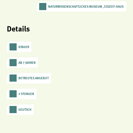
NATURWISSENSCHAFTLICHES MUSEUM , EISZEIT-HAUS
Details
KINDER
AB 7 JAHREN
BETREUTES ANGEBOT
3 STUNDEN
DEUTSCH