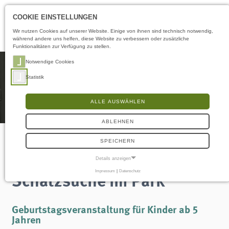
Öffnungszeiten
DE
COOKIE EINSTELLUNGEN
Wir nutzen Cookies auf unserer Website. Einige von ihnen sind technisch notwendig,
während andere uns helfen, diese Website zu verbessern oder zusätzliche
Funktionalitäten zur Verfügung zu stellen.
Notwendige Cookies
Statistik
ALLE AUSWÄHLEN
ABLEHNEN
SPEICHERN
Kindergeburtstag
Details anzeigen
Schatzsuche im Park
Impressum
|
Datenschutz
NOTWENDIGE COOKIES
Notwendige Cookies ermöglichen grundlegende Funktionen und sind für die
einwandfreie Funktion der Website erforderlich.
Geburtstagsveranstaltung für Kinder ab 5
Frontend User
Jahren