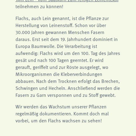
Name:
teilnehmen zu können!
fe_typo3_user
Anbieter:
Flachs, auch Lein genannt, ist die Pflanze zur
naturwissenschaftliches-museum.de
Herstellung von Leinenstoff. Schon vor über
Zweck:
30.000 Jahren gewannen Menschen Fasern
Login
daraus. Erst seit dem 19. Jahrhundert dominiert in
Cookie Laufzeit:
Europa Baumwolle. Die Verarbeitung ist
Session
aufwendig: Flachs wird um den 100. Tag des Jahres
gesät und nach 100 Tagen geerntet. Er wird
Einverständnis-Cookie
gerauft, geriffelt und zur Röste ausgelegt, wo
Name:
Mikroorganismen die Kleberverbindungen
cookie_consent
abbauen. Nach dem Trocknen erfolgt das Brechen,
Zweck:
Schwingen und Hecheln. Anschließend werden die
Dieser Cookie speichert die ausgewählten Einverständnis-Optionen des Benutzers
Fasern zu Garn versponnen und zu Stoff gewebt.
Cookie Laufzeit:
1 Jahr
Wir werden das Wachstum unserer Pflanzen
regelmäßig dokumentieren. Kommt doch mal
STATISTIK
vorbei, um den Flachs wachsen zu sehen!
Wir verwenden Matomo für anonyme Website-Analysen, um unsere Dienste zu
verbessern. Es werden keine Cookies gespeichert.