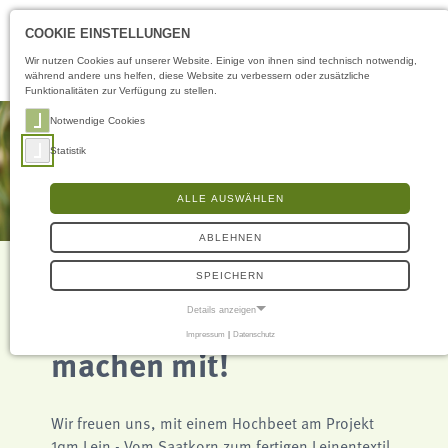
Öffnungszeiten
DE
COOKIE EINSTELLUNGEN
Wir nutzen Cookies auf unserer Website. Einige von ihnen sind technisch notwendig,
während andere uns helfen, diese Website zu verbessern oder zusätzliche
Funktionalitäten zur Verfügung zu stellen.
Notwendige Cookies
Statistik
ALLE AUSWÄHLEN
ABLEHNEN
SPEICHERN
Details anzeigen
Projekt 1qm Lein - wir
Impressum
|
Datenschutz
NOTWENDIGE COOKIES
machen mit!
Notwendige Cookies ermöglichen grundlegende Funktionen und sind für die
einwandfreie Funktion der Website erforderlich.
Frontend User
Wir freuen uns, mit einem Hochbeet am Projekt
1qm Lein - Vom Saatkorn zum fertigen Leinentextil