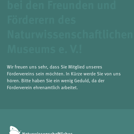
bei den Freunden und
Name:
fe_typo3_user
Förderern des
Anbieter:
naturwissenschaftliches-museum.de
Naturwissenschaftlichen
Zweck:
Login
Museums e. V.!
Cookie Laufzeit:
Session
Einverständnis-Cookie
Wir freuen uns sehr, dass Sie Mitglied unseres
Name:
Fördervereins sein möchten. In Kürze werde Sie von uns
cookie_consent
hören. Bitte haben Sie ein wenig Geduld, da der
Zweck:
Förderverein ehrenamtlich arbeitet.
Dieser Cookie speichert die ausgewählten Einverständnis-Optionen des Benutzers
Cookie Laufzeit:
1 Jahr
STATISTIK
Wir verwenden Matomo für anonyme Website-Analysen, um unsere Dienste zu
verbessern. Es werden keine Cookies gespeichert.