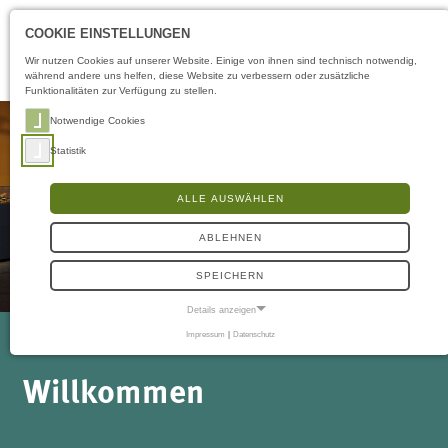
Öffnungszeiten
DE
COOKIE EINSTELLUNGEN
Wir nutzen Cookies auf unserer Website. Einige von ihnen sind technisch notwendig,
während andere uns helfen, diese Website zu verbessern oder zusätzliche
Funktionalitäten zur Verfügung zu stellen.
Notwendige Cookies
Statistik
ALLE AUSWÄHLEN
ABLEHNEN
SPEICHERN
Details anzeigen
Impressum
|
Datenschutz
NOTWENDIGE COOKIES
Notwendige Cookies ermöglichen grundlegende Funktionen und sind für die
Willkommen
einwandfreie Funktion der Website erforderlich.
Frontend User