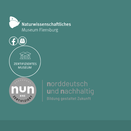
Name:
fe_typo3_user
Anbieter:
naturwissenschaftliches-museum.de
Zweck:
Login
Cookie Laufzeit:
Session
Einverständnis-Cookie
Name:
cookie_consent
Zweck:
Dieser Cookie speichert die ausgewählten Einverständnis-Optionen des Benutzers
Cookie Laufzeit:
1 Jahr
STATISTIK
Wir verwenden Matomo für anonyme Website-Analysen, um unsere Dienste zu
verbessern. Es werden keine Cookies gespeichert.