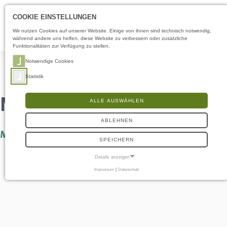
Öffnungszeiten
DE
COOKIE EINSTELLUNGEN
Wir nutzen Cookies auf unserer Website. Einige von ihnen sind technisch notwendig,
während andere uns helfen, diese Website zu verbessern oder zusätzliche
Funktionalitäten zur Verfügung zu stellen.
Notwendige Cookies
Statistik
NATURverbunden
ALLE AUSWÄHLEN
ABLEHNEN
Mein Vater hat mich…
SPEICHERN
Details anzeigen
Impressum
|
Datenschutz
NOTWENDIGE COOKIES
Notwendige Cookies ermöglichen grundlegende Funktionen und sind für die
einwandfreie Funktion der Website erforderlich.
Frontend User