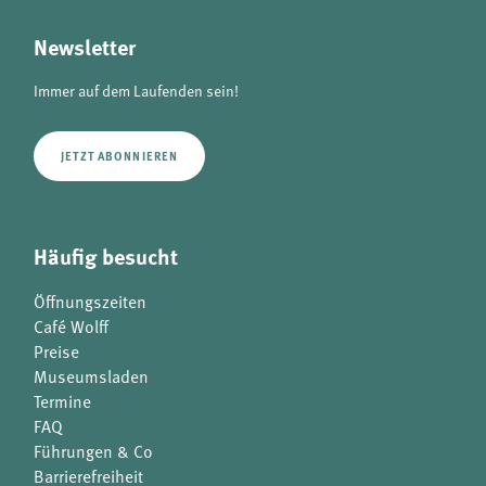
analytics
Newsletter
Anbieter:
Matomo
Immer auf dem Laufenden sein!
JETZT ABONNIEREN
Häufig besucht
Öffnungszeiten
Café Wolff
Preise
Museumsladen
Termine
FAQ
Führungen & Co
Barrierefreiheit