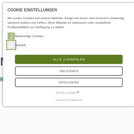
Öffnungszeiten
DE
COOKIE EINSTELLUNGEN
Wir nutzen Cookies auf unserer Website. Einige von ihnen sind technisch notwendig,
während andere uns helfen, diese Website zu verbessern oder zusätzliche
Funktionalitäten zur Verfügung zu stellen.
Notwendige Cookies
Statistik
NATURforbunden
ALLE AUSWÄHLEN
ABLEHNEN
Kombinationen…
SPEICHERN
Details anzeigen
Impressum
|
Datenschutz
NOTWENDIGE COOKIES
Notwendige Cookies ermöglichen grundlegende Funktionen und sind für die
einwandfreie Funktion der Website erforderlich.
Frontend User