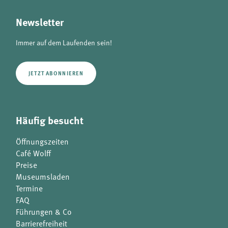
analytics
Newsletter
Anbieter:
Matomo
Immer auf dem Laufenden sein!
JETZT ABONNIEREN
Häufig besucht
Öffnungszeiten
Café Wolff
Preise
Museumsladen
Termine
FAQ
Führungen & Co
Barrierefreiheit