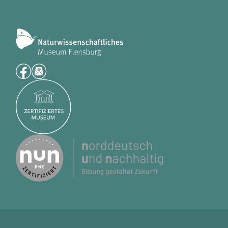
Name:
fe_typo3_user
Anbieter:
naturwissenschaftliches-museum.de
Zweck:
Login
Cookie Laufzeit:
Session
Einverständnis-Cookie
Name:
cookie_consent
Zweck:
Dieser Cookie speichert die ausgewählten Einverständnis-Optionen des Benutzers
Cookie Laufzeit:
1 Jahr
STATISTIK
Wir verwenden Matomo für anonyme Website-Analysen, um unsere Dienste zu
verbessern. Es werden keine Cookies gespeichert.