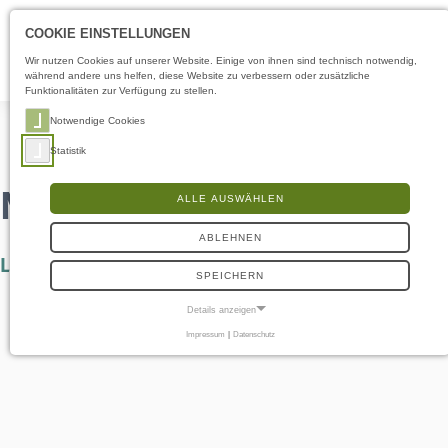
Öffnungszeiten
DE
COOKIE EINSTELLUNGEN
Wir nutzen Cookies auf unserer Website. Einige von ihnen sind technisch notwendig,
während andere uns helfen, diese Website zu verbessern oder zusätzliche
Funktionalitäten zur Verfügung zu stellen.
Notwendige Cookies
Statistik
NATURforbunden
ALLE AUSWÄHLEN
ABLEHNEN
Livet i Grønland…
SPEICHERN
Details anzeigen
Impressum
|
Datenschutz
NOTWENDIGE COOKIES
Notwendige Cookies ermöglichen grundlegende Funktionen und sind für die
einwandfreie Funktion der Website erforderlich.
Frontend User