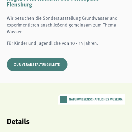
Name:
Flensburg
fe_typo3_user
Anbieter:
Wir besuchen die Sonderausstellung Grundwasser und
naturwissenschaftliches-museum.de
experimentieren anschließend gemeinsam zum Thema
Zweck:
Wasser.
Login
Für Kinder und Jugendliche von 10 - 14 Jahren.
Cookie Laufzeit:
Session
Einverständnis-Cookie
ZUR VERANSTALTUNGSLISTE
Name:
cookie_consent
Zweck:
Dieser Cookie speichert die ausgewählten Einverständnis-Optionen des Benutzers
Cookie Laufzeit:
NATURWISSENSCHAFTLICHES MUSEUM
1 Jahr
STATISTIK
Details
Wir verwenden Matomo für anonyme Website-Analysen, um unsere Dienste zu
verbessern. Es werden keine Cookies gespeichert.