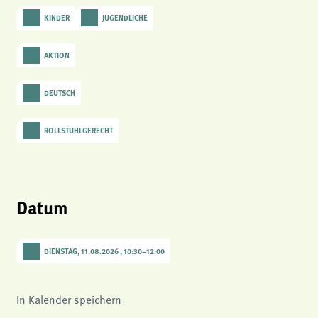
analytics
KINDER
JUGENDLICHE
Anbieter:
Matomo
AKTION
DEUTSCH
ROLLSTUHLGERECHT
Datum
DIENSTAG, 11.08.2026 , 10:30
–
12:00
In Kalender speichern