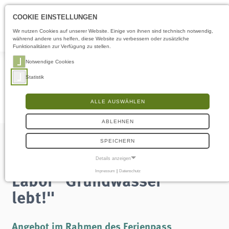
Öffnungszeiten
DE
COOKIE EINSTELLUNGEN
Wir nutzen Cookies auf unserer Website. Einige von ihnen sind technisch notwendig,
während andere uns helfen, diese Website zu verbessern oder zusätzliche
Funktionalitäten zur Verfügung zu stellen.
Notwendige Cookies
Statistik
ALLE AUSWÄHLEN
ABLEHNEN
SPEICHERN
Ferienpass: Forscher-
Details anzeigen
Labor "Grundwasser
Impressum
|
Datenschutz
NOTWENDIGE COOKIES
Notwendige Cookies ermöglichen grundlegende Funktionen und sind für die
lebt!"
einwandfreie Funktion der Website erforderlich.
Frontend User
Angebot im Rahmen des Ferienpass