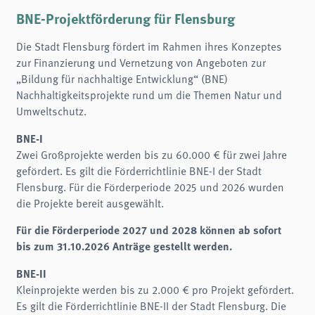
Name:
fe_typo3_user
BNE-Projektförderung für Flensburg
Anbieter:
Die Stadt Flensburg fördert im Rahmen ihres Konzeptes
naturwissenschaftliches-museum.de
zur Finanzierung und Vernetzung von Angeboten zur
Zweck:
„Bildung für nachhaltige Entwicklung“ (BNE)
Login
Nachhaltigkeitsprojekte rund um die Themen Natur und
Cookie Laufzeit:
Umweltschutz.
Session
BNE-I
Einverständnis-Cookie
Zwei Großprojekte werden bis zu 60.000 € für zwei Jahre
Name:
gefördert. Es gilt die Förderrichtlinie BNE-I der Stadt
cookie_consent
Flensburg. Für die Förderperiode 2025 und 2026 wurden
Zweck:
die Projekte bereit ausgewählt.
Dieser Cookie speichert die ausgewählten Einverständnis-Optionen des Benutzers
Für die Förderperiode 2027 und 2028 können ab sofort
Cookie Laufzeit:
1 Jahr
bis zum 31.10.2026 Anträge gestellt werden.
BNE-II
STATISTIK
Kleinprojekte werden bis zu 2.000 € pro Projekt gefördert.
Wir verwenden Matomo für anonyme Website-Analysen, um unsere Dienste zu
verbessern. Es werden keine Cookies gespeichert.
Es gilt die Förderrichtlinie BNE-II der Stadt Flensburg. Die