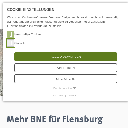
Öffnungszeiten
DE
COOKIE EINSTELLUNGEN
Wir nutzen Cookies auf unserer Website. Einige von ihnen sind technisch notwendig,
während andere uns helfen, diese Website zu verbessern oder zusätzliche
Funktionalitäten zur Verfügung zu stellen.
Notwendige Cookies
Statistik
ALLE AUSWÄHLEN
ABLEHNEN
SPEICHERN
Details anzeigen
Impressum
|
Datenschutz
NOTWENDIGE COOKIES
Notwendige Cookies ermöglichen grundlegende Funktionen und sind für die
einwandfreie Funktion der Website erforderlich.
Mehr BNE für Flensburg
Frontend User