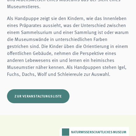
Name:
Museumstieres.
fe_typo3_user
Anbieter:
Als Handpuppe zeigt sie den Kindern, wie das Innenleben
naturwissenschaftliches-museum.de
eines Präparates aussieht, was der Unterschied zwischen
Zweck:
einem Sammelsurium und einer Sammlung ist oder warum
Login
die Museumswände in unterschiedlichen Farben
Cookie Laufzeit:
gestrichen sind. Die Kinder üben die Orientierung in einem
Session
öffentlichen Gebäude, nehmen die Perspektive eines
anderen Lebewesens ein und lernen ein heimisches
Einverständnis-Cookie
Museumstier näher kennen. Als Handpuppen stehen Igel,
Name:
Fuchs, Dachs, Wolf und Schleiereule zur Auswahl.
cookie_consent
Zweck:
Dieser Cookie speichert die ausgewählten Einverständnis-Optionen des Benutzers
ZUR VERANSTALTUNGSLISTE
Cookie Laufzeit:
1 Jahr
STATISTIK
Wir verwenden Matomo für anonyme Website-Analysen, um unsere Dienste zu
verbessern. Es werden keine Cookies gespeichert.
NATURWISSENSCHAFTLICHES MUSEUM