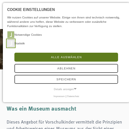
Öffnungszeiten
DE
COOKIE EINSTELLUNGEN
Wir nutzen Cookies auf unserer Website. Einige von ihnen sind technisch notwendig,
während andere uns helfen, diese Website zu verbessern oder zusätzliche
Funktionalitäten zur Verfügung zu stellen.
Notwendige Cookies
Statistik
ALLE AUSWÄHLEN
ABLEHNEN
SPEICHERN
Museumstiere erzählen
Details anzeigen
Impressum
|
Datenschutz
NOTWENDIGE COOKIES
Notwendige Cookies ermöglichen grundlegende Funktionen und sind für die
Was ein Museum ausmacht
einwandfreie Funktion der Website erforderlich.
Frontend User
Dieses Angebot für Vorschulkinder vermittelt die Prinzipien
und Arbeitsweisen eines Museums aus der Sicht eines