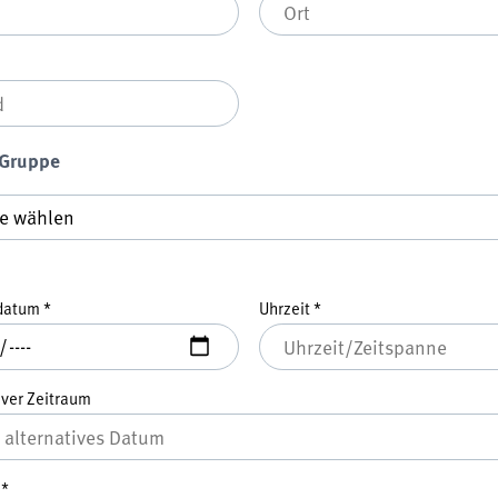
 Gruppe
ruppe
*
datum
*
Uhrzeit
*
iver Zeitraum
e
*