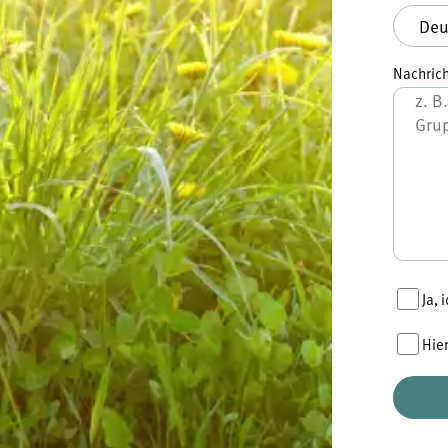
Nachrich
Ja,
Hie