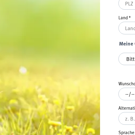
Land
*
Meine
Meine G
Wunsch
Alternat
Sprach