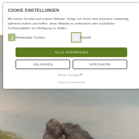
COOKIE EINSTELLUNGEN
Wir nutzen Cookies auf unserer Website. Einige von ihnen sind technisch notwendig,
während andere uns helfen, diese Website zu verbessern oder zusätzliche
Funktionalitäten zur Verfügung zu stellen.
Notwendige Cookies
Statistik
ALLE AUSWÄHLEN
ABLEHNEN
SPEICHERN
Details anzeigen
Impressum
|
Datenschutz
NOTWENDIGE COOKIES
Notwendige Cookies ermöglichen grundlegende Funktionen und sind für die
einwandfreie Funktion der Website erforderlich.
Frontend User
Name:
fe_typo3_user
Anbieter:
naturwissenschaftliches-museum.de