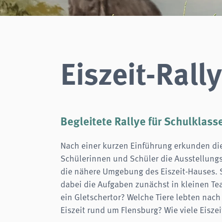
Zweck:
Login
Cookie Laufzeit:
Session
Einverständnis-Cookie
Eiszeit-Rall
Name:
cookie_consent
Zweck:
Dieser Cookie speichert die ausgewählten Einverständnis-
Optionen des Benutzers
Cookie Laufzeit:
1 Jahr
Begleitete Rallye für Schulklass
STATISTIK
Wir verwenden Matomo für anonyme Website-Analysen, um unsere Dienste zu
verbessern. Es werden keine Cookies gespeichert.
Nach einer kurzen Einführung erkunden di
analytics
Schülerinnen und Schüler die Ausstellun
die nähere Umgebung des Eiszeit-Hauses. 
Anbieter:
Matomo
dabei die Aufgaben zunächst in kleinen Te
ein Gletschertor? Welche Tiere lebten nach 
Eiszeit rund um Flensburg? Wie viele Eisze