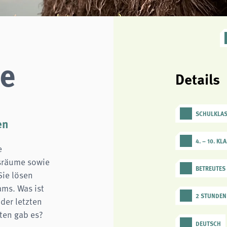
ye
Details
SCHULKLA
en
4. – 10. KL
e
gsräume sowie
BETREUTES
Sie lösen
ams. Was ist
2 STUNDEN
der letzten
iten gab es?
DEUTSCH