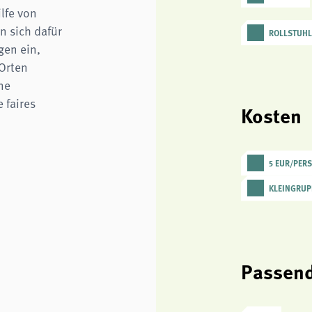
lfe von
n sich dafür
ROLLSTUH
gen ein,
Orten
ne
 faires
Kosten
5 EUR/PER
KLEINGRUP
Passend