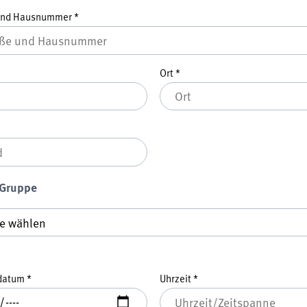
und Hausnummer
*
Ort
*
 Gruppe
ruppe
*
datum
*
Uhrzeit
*