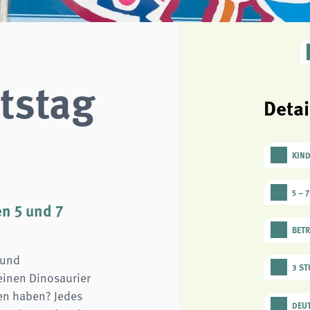
tstag
Detai
KIN
5 – 
en 5 und 7
BETR
 und
3 S
einen Dinosaurier
en haben? Jedes
DEU