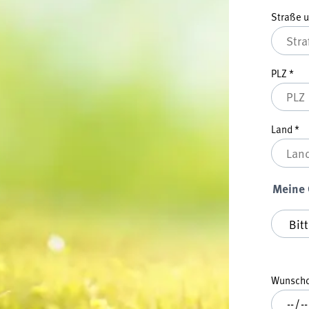
Straße 
PLZ
*
Land
*
Meine
Meine G
Wunsch