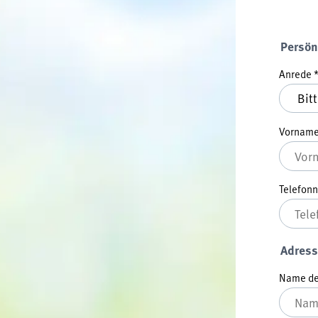
Persön
Anrede
Vornam
Telefo
Adress
Name der