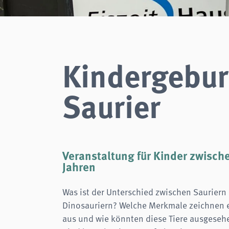
Zweck:
Login
Cookie Laufzeit:
Session
Einverständnis-Cookie
Kindergebur
Name:
cookie_consent
Zweck:
Dieser Cookie speichert die ausgewählten Einverständnis-
Optionen des Benutzers
Saurier
Cookie Laufzeit:
1 Jahr
STATISTIK
Wir verwenden Matomo für anonyme Website-Analysen, um unsere Dienste zu
verbessern. Es werden keine Cookies gespeichert.
Veranstaltung für Kinder zwisch
analytics
Jahren
Anbieter:
Matomo
Was ist der Unterschied zwischen Sauriern
Dinosauriern? Welche Merkmale zeichnen 
aus und wie könnten diese Tiere ausgeseh