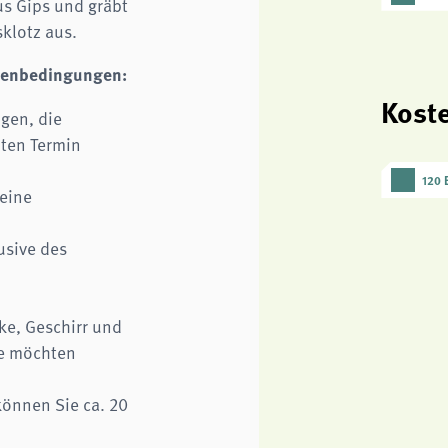
us Gips und gräbt
sklotz aus.
menbedingungen:
Kost
gen, die
ten Termin
120 
keine
usive des
ke, Geschirr und
ie möchten
können Sie ca. 20