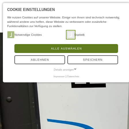
COOKIE EINSTELLUNGEN
Wir nutzen Cookies auf unserer Website. Einige von ihnen sind technisch notwendig,
während andere uns helfen, diese Website zu verbessern oder zusätzliche
Funktionalitäten zur Verfügung zu stellen.
Notwendige Cookies
Statistik
ALLE AUSWÄHLEN
ABLEHNEN
SPEICHERN
Details anzeigen
Impressum
|
Datenschutz
NOTWENDIGE COOKIES
Notwendige Cookies ermöglichen grundlegende Funktionen und sind für die
einwandfreie Funktion der Website erforderlich.
Frontend User
Name:
fe_typo3_user
Anbieter:
naturwissenschaftliches-museum.de