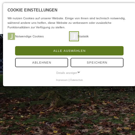
COOKIE EINSTELLUNGEN
Wir nutzen Cookies auf unserer Website. Einige von ihnen sind technisch notwendig,
während andere uns helfen, diese Website zu verbessern oder zusätzliche
Funktionalitäten zur Verfügung zu stellen.
Notwendige Cookies
Statistik
ALLE AUSWÄHLEN
ABLEHNEN
SPEICHERN
Details anzeigen
Impressum
|
Datenschutz
NOTWENDIGE COOKIES
Notwendige Cookies ermöglichen grundlegende Funktionen und sind für die
einwandfreie Funktion der Website erforderlich.
Frontend User
Name:
fe_typo3_user
Anbieter:
naturwissenschaftliches-museum.de