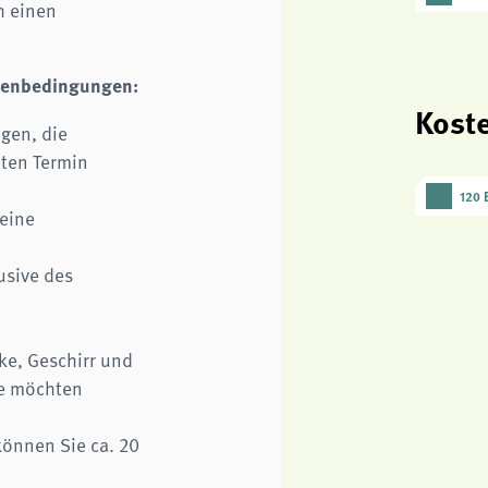
h einen
menbedingungen:
Kost
gen, die
ten Termin
120 
keine
usive des
ke, Geschirr und
ie möchten
können Sie ca. 20