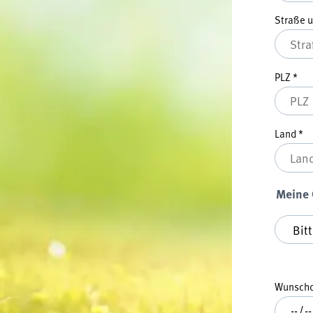
Straße 
PLZ
*
Land
*
Meine
Meine G
Wunsch