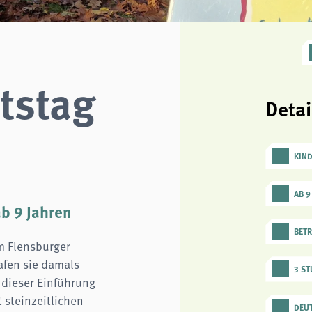
tstag
Detai
KIN
AB 9
ab 9 Jahren
BETR
m Flensburger
afen sie damals
3 S
 dieser Einführung
 steinzeitlichen
DEU