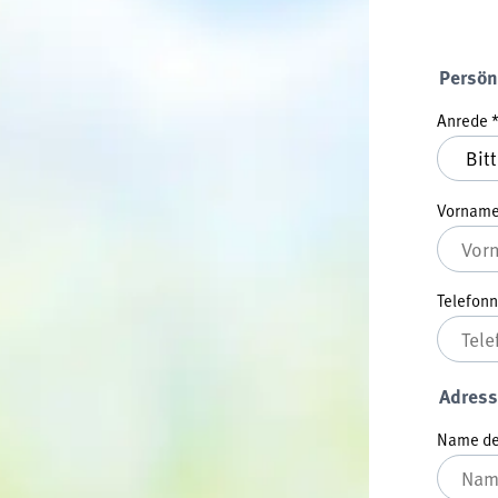
Persön
Anrede
Vornam
Telefo
Adress
Name der