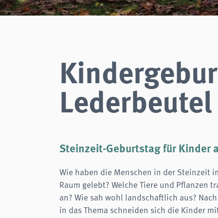
Zweck:
Login
Cookie Laufzeit:
Session
Einverständnis-Cookie
Kindergebur
Name:
cookie_consent
Zweck:
Dieser Cookie speichert die ausgewählten Einverständnis-
Optionen des Benutzers
Lederbeutel
Cookie Laufzeit:
1 Jahr
STATISTIK
Wir verwenden Matomo für anonyme Website-Analysen, um unsere Dienste zu
verbessern. Es werden keine Cookies gespeichert.
Steinzeit-Geburtstag für Kinder 
analytics
Wie haben die Menschen in der Steinzeit i
Anbieter:
Matomo
Raum gelebt? Welche Tiere und Pflanzen tr
an? Wie sah wohl landschaftlich aus? Nach
in das Thema schneiden sich die Kinder mit