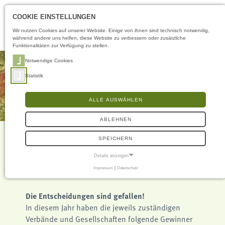
Öffnungszeiten
DE
COOKIE EINSTELLUNGEN
Wir nutzen Cookies auf unserer Website. Einige von ihnen sind technisch notwendig,
während andere uns helfen, diese Website zu verbessern oder zusätzliche
Funktionalitäten zur Verfügung zu stellen.
Notwendige Cookies
Statistik
ALLE AUSWÄHLEN
ABLEHNEN
SPEICHERN
Details anzeigen
Gesteine des Jahres
Impressum
|
Datenschutz
NOTWENDIGE COOKIES
Notwendige Cookies ermöglichen grundlegende Funktionen und sind für die
einwandfreie Funktion der Website erforderlich.
Die Entscheidungen sind gefallen!
In diesem Jahr haben die jeweils zuständigen
Frontend User
Verbände und Gesellschaften folgende Gewinner