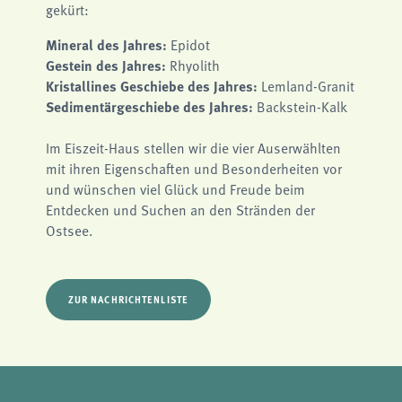
Name:
gekürt:
fe_typo3_user
Mineral des Jahres:
Epidot
Anbieter:
naturwissenschaftliches-museum.de
Gestein des Jahres:
Rhyolith
Kristallines Geschiebe des Jahres:
Lemland-Granit
Zweck:
Login
Sedimentärgeschiebe des Jahres:
Backstein-Kalk
Cookie Laufzeit:
Session
Im Eiszeit-Haus stellen wir die vier Auserwählten
mit ihren Eigenschaften und Besonderheiten vor
Einverständnis-Cookie
und wünschen viel Glück und Freude beim
Entdecken und Suchen an den Stränden der
Name:
cookie_consent
Ostsee.
Zweck:
Dieser Cookie speichert die ausgewählten Einverständnis-Optionen des Benutzers
Cookie Laufzeit:
ZUR NACHRICHTENLISTE
1 Jahr
STATISTIK
Wir verwenden Matomo für anonyme Website-Analysen, um unsere Dienste zu
verbessern. Es werden keine Cookies gespeichert.