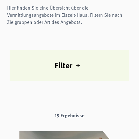
Name:
fe_typo3_user
Hier finden Sie eine Übersicht über die
Vermittlungsangebote im Eiszeit-Haus. Filtern Sie nach
Anbieter:
naturwissenschaftliches-museum.de
Zielgruppen oder Art des Angebots.
Zweck:
Login
Cookie Laufzeit:
Session
Einverständnis-Cookie
Filter
Name:
cookie_consent
Zweck:
Dieser Cookie speichert die ausgewählten Einverständnis-Optionen des Benutzers
Cookie Laufzeit:
1 Jahr
15 Ergebnisse
STATISTIK
Wir verwenden Matomo für anonyme Website-Analysen, um unsere Dienste zu
verbessern. Es werden keine Cookies gespeichert.