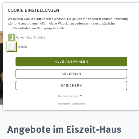
Öffnungszeiten
DE
COOKIE EINSTELLUNGEN
Wir nutzen Cookies auf unserer Website. Einige von ihnen sind technisch notwendig,
während andere uns helfen, diese Website zu verbessern oder zusätzliche
Funktionalitäten zur Verfügung zu stellen.
Notwendige Cookies
Statistik
ALLE AUSWÄHLEN
ABLEHNEN
SPEICHERN
Details anzeigen
Impressum
|
Datenschutz
NOTWENDIGE COOKIES
Notwendige Cookies ermöglichen grundlegende Funktionen und sind für die
einwandfreie Funktion der Website erforderlich.
Angebote im Eiszeit-Haus
Frontend User